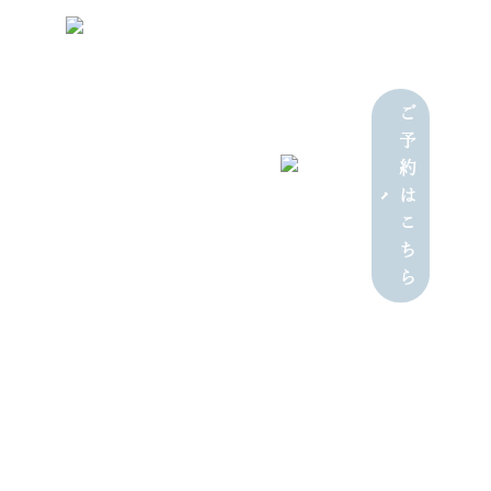
TOP
TRIMMING
HOTEL
KINDE
ご
予
約
042-306-2099
は
TEL
こ
ち
ら